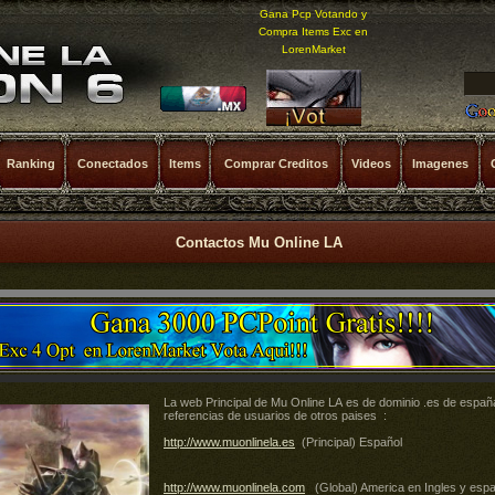
Gana Pcp Votando y
Compra Items Exc en
LorenMarket
Ranking
Conectados
Items
Comprar Creditos
Videos
Imagenes
Contactos Mu Online LA
La web Principal de Mu Online LA es de dominio .es de espa
referencias de usuarios de otros paises :
http://www.muonlinela.es
(Principal) Español
http://www.muonlinela.com
(Global) America en Ingles y espa