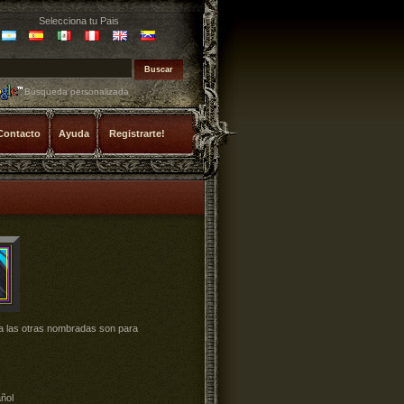
Selecciona tu Pais
Búsqueda personalizada
Contacto
Ayuda
Registrarte!
ña las otras nombradas son para
ñol