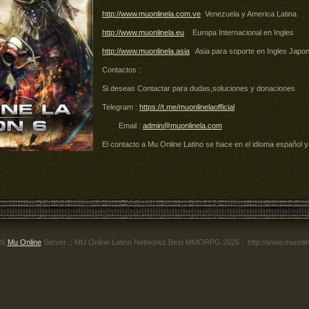
http://www.muonlinela.com.ve
Venezuela y America Latina
http://www.muonlinela.eu
Europa Internacional en Ingles
http://www.muonlinela.asia
Asia para soporte en Ingles Japo
Contactos :
Si deseas Contactar para dudas,soluciones y donaciones
Telegram :
https://t.me/muonlinelaofficial
Email :
admin@muonlinela.com
El contacto a Mu Online Latino se hace en el idioma español y
026
Mu Online
Server .: MU Online Latino Networks Best MMORPG 2026 :. http://www.muonline.