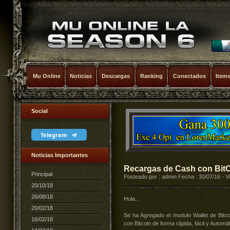
Mu Online
Noticias
Descargas
Ranking
Conectados
Item
Social
Telegram
Noticias Importantes
Recargas de Cash con Bit
Principal
Posteado por : admin Fecha : 30/07/16 - V
20/10/18
26/08/18
Hola…
20/02/18
Se ha Agregado el modulo Wallet de Bitc
16/02/18
con Bitcoin de forma rápida, fácil y Automát