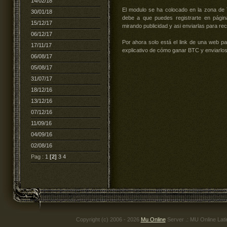
14/02/18
El modulo se ha colocado en la zona de 
30/01/18
debe a que puedes registrarte en págin
15/12/17
mirando publicidad y asi enviarlas para re
06/12/17
Por ahora solo está el link de una web p
17/11/17
explicativo de cómo ganar BTC y enviarlos
06/08/17
05/08/17
31/07/17
18/12/16
13/12/16
07/12/16
11/09/16
04/09/16
02/08/16
Pag :
1
[2]
3
4
Copyright (c) 2006 - 2026
Mu Online
Server .: MU Online Lat