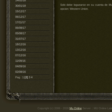
14/02/18
Solo debe loguearse en su cuenta de Mu 
30/01/18
opcion: Western Union.
15/12/17
06/12/17
17/11/17
06/08/17
05/08/17
31/07/17
18/12/16
13/12/16
07/12/16
11/09/16
04/09/16
02/08/16
Pag :
1
[2]
3
4
Copyright (c) 2006 - 2026
Mu Online
Server .: MU Online Lat