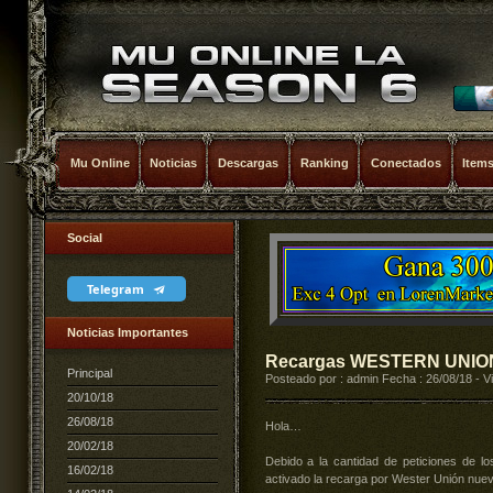
Mu Online
Noticias
Descargas
Ranking
Conectados
Item
Social
Telegram
Noticias Importantes
Recargas WESTERN UNIO
Principal
Posteado por : admin Fecha : 26/08/18 - V
20/10/18
26/08/18
Hola…
20/02/18
Debido a la cantidad de peticiones de los
16/02/18
activado la recarga por Wester Unión nue